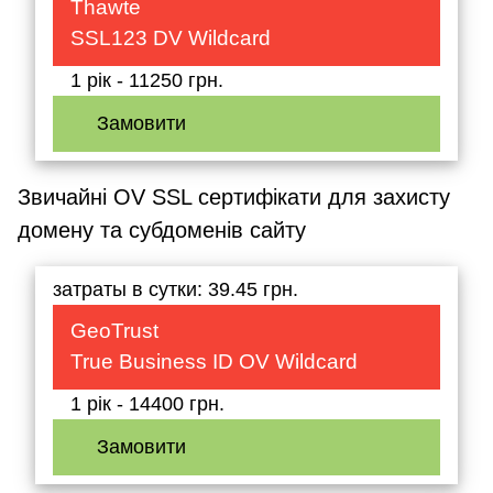
Thawte
SSL123 DV Wildcard
1 рік - 11250 грн.
Замовити
Звичайні OV SSL сертифікати для захисту
домену та субдоменів сайту
затраты в сутки: 39.45 грн.
GeoTrust
True Business ID OV Wildcard
1 рік - 14400 грн.
Замовити