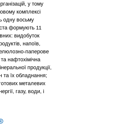
рганізацій, у тому
ловому комплексі
ть одну восьму
іста формують 11
овних: видобуток
одуктів, напоїв,
 целюлозно-паперове
 та нафтохімічна
неральної продукції,
 та їх обладнання;
готових металевих
гії, газу, води, і