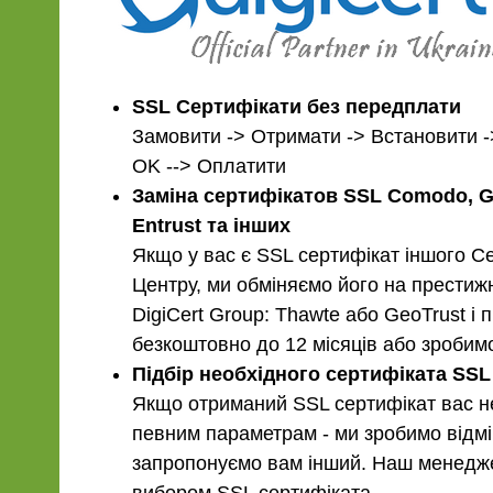
SSL Сертифікати без передплати
Замовити -> Отримати -> Встановити -
OK --> Оплатити
Заміна сертифікатов SSL Comodo, Glo
Entrust та інших
Якщо у вас є SSL сертифікат іншого С
Центру, ми обміняємо його на престиж
DigiCert Group: Thawte або GeoTrust і
безкоштовно до 12 місяців або зробимо
Підбір необхідного сертифіката SSL
Якщо отриманий SSL сертифікат вас н
певним параметрам - ми зробимо відмі
запропонуємо вам інший. Наш менедж