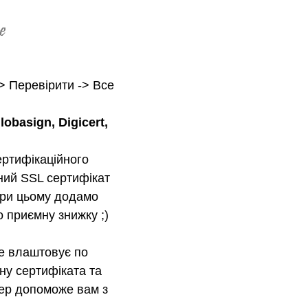
> Перевірити -> Все
basign, Digicert,
ертифікаційного
ний SSL сертифікат
 при цьому додамо
 приємну знижку ;)
е влаштовує по
ну сертифіката та
ер допоможе вам з