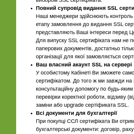
вибором SSL сертифіката.
Повний супровід видання SSL серт
Наші менеджери здійснюють контроль 
етапу замовлення до видання SSL сер
представляють Ваші інтереси перед Це
Для випуску SSL сертифіката нам не по
паперових документів, достатньо тіл
організації для якої замовляється сер
Ваш власний акаунт SSL на сервері
У особистому Кабінеті Ви зможете сам
сертифікатом. До того ж ми завжди на з
консультаційну допомогу по будь-яким
перевірки коректної роботи, відзиву (в
заміни або upgrade сертіфиката SSL.
Всі документи для бухгалтерії
При покупці ССЛ сертифіката Ви отриму
бухгалтерські документи: договір, раху