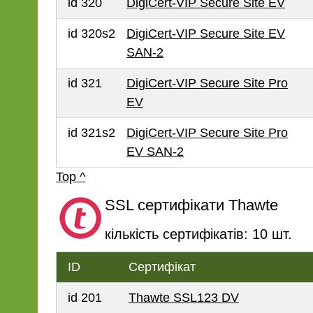
id 320
DigiCert-VIP Secure Site EV
id 320s2
DigiCert-VIP Secure Site EV
SAN-2
id 321
DigiCert-VIP Secure Site Pro
EV
id 321s2
DigiCert-VIP Secure Site Pro
EV SAN-2
Top ^
SSL сертифікати Thawte
кількість сертифікатів: 10 шт.
ID
Сертифікат
id 201
Thawte SSL123 DV