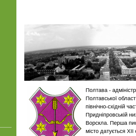
Полтава - адмініст
Полтавської област
північно-східній час
Придніпровській низ
Ворскла. Перша пи
місто датується XII 