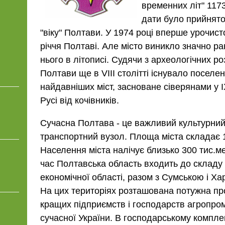
временних літ" 1173
дати було прийнято
"віку" Полтави. У 1974 році вперше урочист
річчя Полтаві. Але місто виникло значно ра
нього в літописі. Судячи з археологічних роз
Полтави ще в VIII столітті існувало поселе
найдавніших міст, засноване сіверянами у I
Русі від кочівників.
Сучасна Полтава - це важливий культурний
транспортний вузол. Площа міста складає 1
Населення міста налічує близько 300 тис.м
час Полтавська область входить до складу 
економічної області, разом з Сумською і Ха
На цих територіях розташована потужна про
кращих підприємств і господарств агропро
сучасної України. В господарському компле