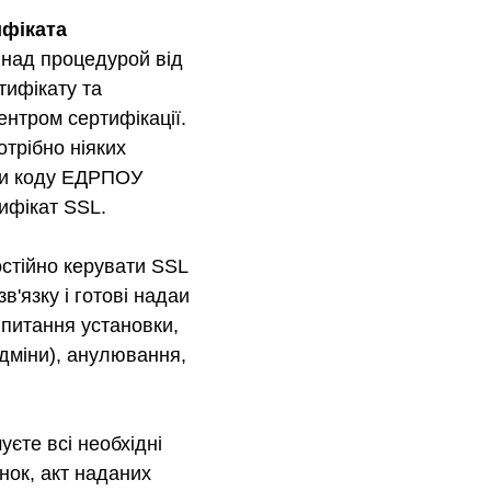
ифіката
над процедурой від
тифікату та
нтром сертифікації.
трібно ніяких
ьки коду ЕДРПОУ
тифікат SSL.
остійно керувати SSL
в'язку і готові надаи
 питання установки,
ідміни), анулювання,
єте всі необхідні
нок, акт наданих