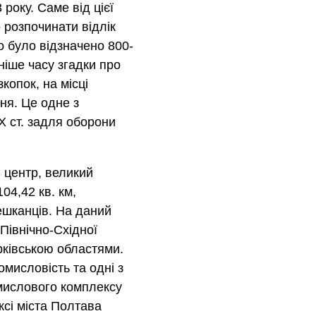
 року. Саме від цієї
 розпочинати відлік
о було відзначено 800-
ніше часу згадки про
копок, на місці
ння. Це одне з
X ст. задля оборони
 центр, великий
04,42 кв. км,
ешканців. На даний
Північно-Східної
рківською областями.
мисловість та одні з
мислового комплексу
ксі міста Полтава