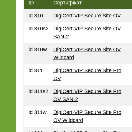
ID
Сертифікат
id 310
DigiCert-VIP Secure Site OV
id 310s2
DigiCert-VIP Secure Site OV
SAN-2
id 310w
DigiCert-VIP Secure Site OV
Wildcard
id 311
DigiCert-VIP Secure Site Pro
OV
id 311s2
DigiCert-VIP Secure Site Pro
OV SAN-2
id 311w
DigiCert-VIP Secure Site Pro
OV Wildcard