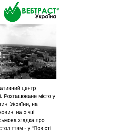
ративний центр
і. Розташоване місто у
тині України, на
овині на річці
сьмова згадка про
століттям - у "Повісті